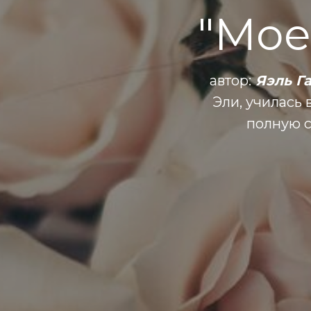
"Мое
автор:
Яэль Г
Эли, училась в
полную с