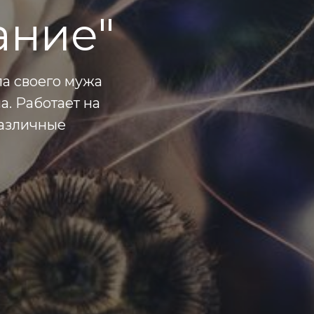
ание"
ла своего мужа
на. Работает на
различные