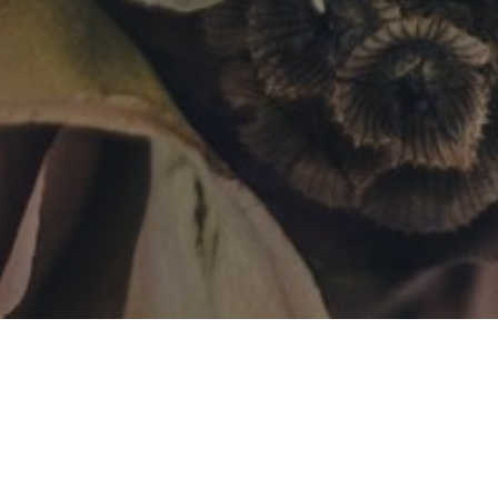
В это воскресенье – третья го
окунания в микву. Не скажу за
Мой жених и я жили в Таллахас
Флориде. Каждые две недели мы