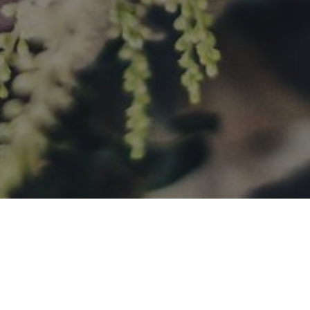
я годовщина моего первого
свадьбы было очень нервным.
овести в Палм-Бич, что в Южной
«кукурузнике» на выходные,