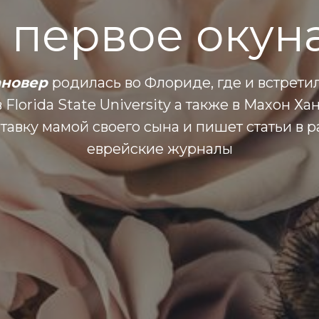
 первое окун
ановер
родилась во Флориде, где и встрети
 Florida State University a также в Махон Ха
тавку мамой своего сына и пишет статьи в 
еврейские журналы