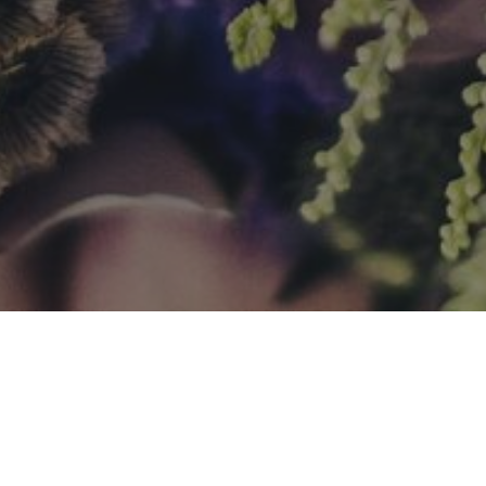
довщина моей свадьбы. В субботу вечером будет треть
 всех невест, но лично для меня время планирования 
си (это Северная Флорида), а свадьбу планировали пр
 или ехали шесть часов на машине, либо я летала на 