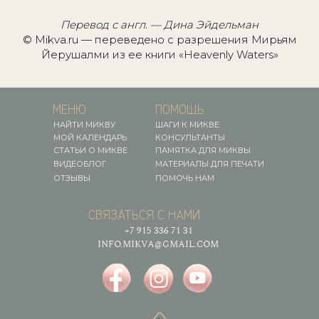
Перевод с англ. — Дина Эйдельман
© Mikva.ru — переведено с разрешения Мирьям
Йерушалми из ее книги «Heavenly Waters»
МЕНЮ
ПОМОЩЬ
НАЙТИ МИКВУ
ШАГИ К МИКВЕ
МОЙ КАЛЕНДАРЬ
КОНСУЛЬТАНТЫ
СТАТЬИ О МИКВЕ
ПАМЯТКА ДЛЯ МИКВЫ
ВИДЕОБЛОГ
МАТЕРИАЛЫ ДЛЯ ПЕЧАТИ
ОТЗЫВЫ
ПОМОЧЬ НАМ
СВЯЗАТЬСЯ С НАМИ
+7 915 336 71 31
INFO.MIKVA@GMAIL.COM