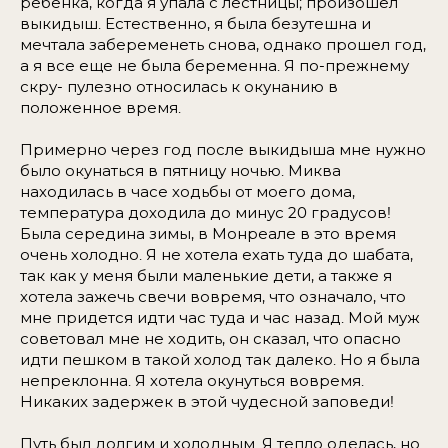
ребенка, когда я упала с лестницы; произошел
выкидыш. Естественно, я была безутешна и
мечтала забеременеть снова, однако прошел год,
а я все еще не была беременна. Я по-прежнему
скру- пулезно относилась к окунанию в
положенное время.
Примерно через год после выкидыша мне нужно
было окунаться в пятницу ночью. Миква
находилась в часе ходьбы от моего дома,
температура доходила до минус 20 градусов!
Была середина зимы, в Монреале в это время
очень холодно. Я не хотела ехать туда до шабата,
так как у меня были маленькие дети, а также я
хотела зажечь свечи вовремя, что означало, что
мне придется идти час туда и час назад. Мой муж
советовал мне не ходить, он сказал, что опасно
идти пешком в такой холод так далеко. Но я была
непреклонна. Я хотела окунуться вовремя.
Никаких задержек в этой чудесной заповеди!
Путь был долгим и холодным. Я тепло оделась, но