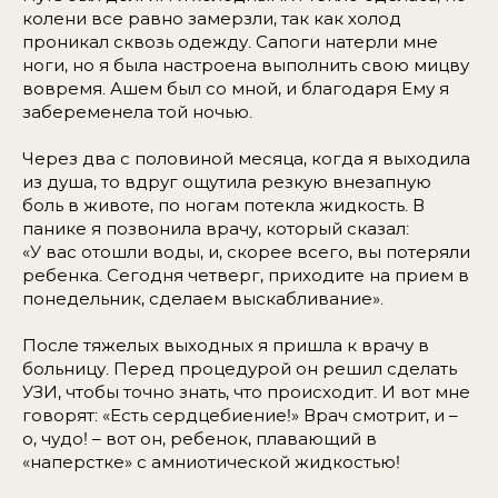
колени все равно замерзли, так как холод
проникал сквозь одежду. Сапоги натерли мне
ноги, но я была настроена выполнить свою мицву
вовремя. Ашем был со мной, и благодаря Ему я
забеременела той ночью.
Через два с половиной месяца, когда я выходила
из душа, то вдруг ощутила резкую внезапную
боль в животе, по ногам потекла жидкость. В
панике я позвонила врачу, который сказал:
«У вас отошли воды, и, скорее всего, вы потеряли
ребенка. Сегодня четверг, приходите на прием в
понедельник, сделаем выскабливание».
После тяжелых выходных я пришла к врачу в
больницу. Перед процедурой он решил сделать
УЗИ, чтобы точно знать, что происходит. И вот мне
говорят: «Есть сердцебиение!» Врач смотрит, и –
о, чудо! – вот он, ребенок, плавающий в
«наперстке» с амниотической жидкостью!