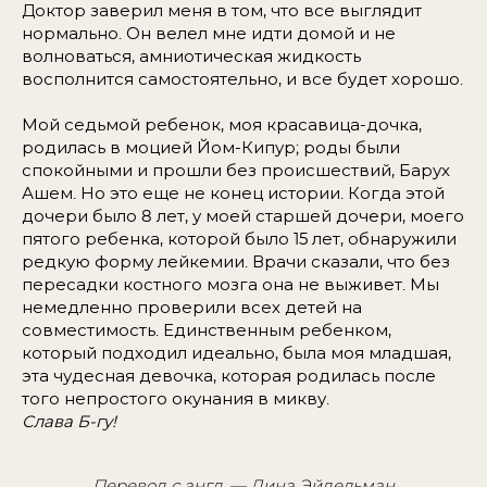
Доктор заверил меня в том, что все выглядит
нормально. Он велел мне идти домой и не
волноваться, амниотическая жидкость
восполнится самостоятельно, и все будет хорошо.
Мой седьмой ребенок, моя красавица-дочка,
родилась в моцией Йом-Кипур; роды были
спокойными и прошли без происшествий, Барух
Ашем. Но это еще не конец истории. Когда этой
дочери было 8 лет, у моей старшей дочери, моего
пятого ребенка, которой было 15 лет, обнаружили
редкую форму лейкемии. Врачи сказали, что без
пересадки костного мозга она не выживет. Мы
немедленно проверили всех детей на
совместимость. Единственным ребенком,
который подходил идеально, была моя младшая,
эта чудесная девочка, которая родилась после
того непростого окунания в микву.
Слава Б-гу!
Перевод с англ. — Дина Эйдельман