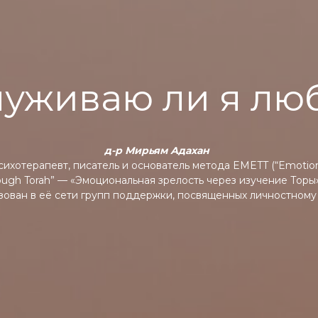
луживаю ли я лю
д-р Мирьям Адахан
сихотерапевт, писатель и основатель метода EMETT (“Emotion
rough Torah” — «Эмоциональная зрелость через изучение Торы»
зован в её сети групп поддержки, посвященных личностному 