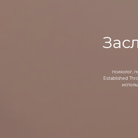
Зас
психолог, п
Established Th
исполь