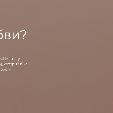
бви?
al Maturity
), который был
росту.