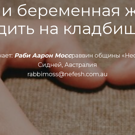
ли беременная 
дить на кладби
чает:
Раби Аарон Мосс
раввин общины «Н
Сидней, Австралия
rabbimoss@nefesh.com.au