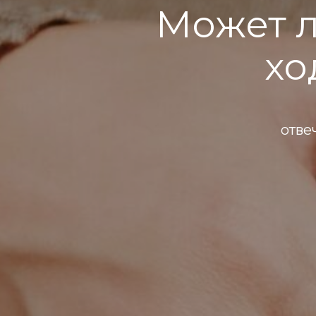
Может 
хо
отве