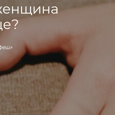
женщина
ще?
ефеш»