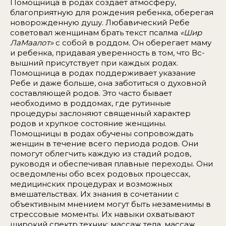
Помощница в родах создает атмосферу,
благоприятную для рождения ребенка, оберегая
новорожденную душу. Любавический Ребе
советовал женщинам брать текст псалма
«Шир
ЛаМаалот»
с собой в роддом
.
Он оберегает маму
и ребенка, придавая уверенность в том, что Вс-
вышний присутствует при каждых родах.
Помощница в родах поддерживает указание
Ребе и даже больше, она заботиться о духовной
составляющей родов. Это часто бывает
необходимо в роддомах, где рутинные
процедуры заслоняют священный характер
родов и хрупкое состояние женщины.
Помощницы в родах обучены сопровождать
женщин в течение всего периода родов. Они
помогут облегчить каждую из стадий родов,
руководя и обеспечивая плавные переходы. Они
осведомлены обо всех родовых процессах,
медицинских процедурах и возможных
вмешательствах. Их знания в сочетании с
объективным мнением могут быть незаменимы в
стрессовые моменты. Их навыки охватывают
широкий спектр техник: массаж тела, массаж