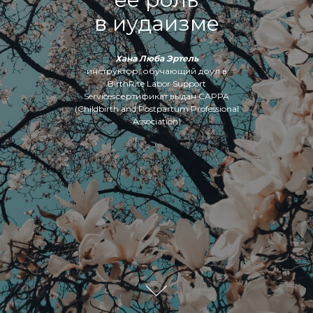
в иудаизме
Хана Люба Эртель
инструктор, обучающий доул в
BirthRite Labor Support
Servicesсертификат выдан CAPPA
(Childbirth and Postpartum Professional
Association)