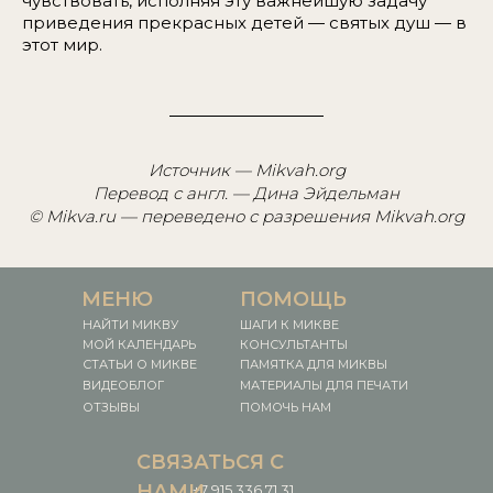
чувствовать, исполняя эту важнейшую задачу
приведения прекрасных детей — святых душ — в
этот мир.
Источник —
Mikvah.org
Перевод с англ. — Дина Эйдельман
© Mikva.ru — переведено с разрешения Mikvah.org
МЕНЮ
ПОМОЩЬ
НАЙТИ МИКВУ
ШАГИ К МИКВЕ
МОЙ КАЛЕНДАРЬ
КОНСУЛЬТАНТЫ
СТАТЬИ О МИКВЕ
ПАМЯТКА ДЛЯ МИКВЫ
ВИДЕОБЛОГ
МАТЕРИАЛЫ ДЛЯ ПЕЧАТИ
ОТЗЫВЫ
ПОМОЧЬ НАМ
СВЯЗАТЬСЯ С
НАМИ
+7 915 336 71 31