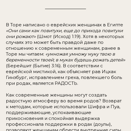
В Торе написано о еврейских женщинах в Египте
«Они сами как повитухи, еще до прихода повитухи
они рожают»
(Шмот (Исход) 1:19). Хотя в некоторых
случаях это может быть правдой даже по
отношению к современным женщинам, ранее в
Торе мы читаем:
«умножая умножу муку твою в
беременности твоей; в муках будешь рожать детей»
(Берейшит (Бытие) 3:16). В соответствии с
еврейской мистикой, как объясняет рав Ицхак
Гинзбург, исправлением греха, повлекшего боль
при родах, является РАДОСТЬ.
Как современные женщины могут создать
радостную атмосферу во время родов? Возврат
к методам, которые использовали Шифра и Пуа,
поддерживающие, успокаивающие
прикосновения и спокойная выдержка
профессионала поддержки в родах (доулы),
позволяют женщинам обрести внутренние силы